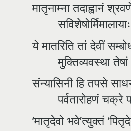
मातृनाम्ना तदाह्वानं श्रव
सविशेषोर्मिमालायाः सृ
ये मातरिति तां देवीं सम्ब
मुक्तिव्यवस्था तेषां 
संन्यासिनी हि तपसे सा
पर्वतारोहणं चक्रे प
‘मातृदेवो भवे’त्युक्तं ‘पितृ