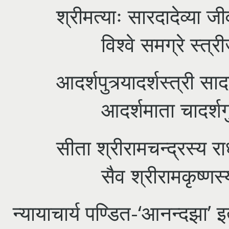
श्रीमत्याः सारदादेव्या जी
विश्वे समग्रे स्त्रीजा
आदर्शपुत्र्यादर्शस्त्री सा
आदर्शमाता चादर्शगुर
सीता श्रीरामचन्द्रस्य र
सैव श्रीरामकृष्णस्य स
न्यायाचार्य पण्डित-‘आनन्दझा’ इ