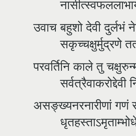
नासीत्स्वफललाभाय 
उवाच बहुशो देवी दुर्लभं 
सकृच्चक्षुर्मुद्रणे तत
परवर्तिनि काले तु चक्षुरु
सर्वत्रैवाकरोद्देवी नि
असङ्ख्यनरनारीणां गणं
धृतहस्ताऽमृताम्भोधेस्