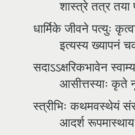
शास्त्रे तत्र तया प्रो
धार्मिके जीवने पत्युः कृत्
इत्यस्य ख्यापनं चक्र
सदाऽऽक्षरिकभावेन स्वाम्
आसीत्तस्याः कृते नून
स्त्रीभिः कथमवस्थेयं संस
आदर्श रूपमास्थाय स