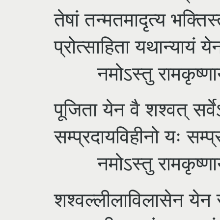
तेषां तन्मतमादृत्य भक्ति
प्रोत्साहिता यथान्यायं ये
नमोऽस्तु रामकृष्णाय 
पूजिता येन वै शश्वत् सर्व
सम्प्रदायविहीनो यः सम्प्
नमोऽस्तु रामकृष्णाय 
शश्वल्लीलाविलासेन येन स