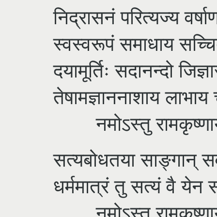
निद्रासनं परित्यज्य वर्षा
स्वस्वरूपं समाधाय सच्चि
दयामूर्तिः सदानन्दो जिज्ञ
तेषामज्ञाननाशाय लाभाय 
नमोऽस्तु रामकृष्णाय 
सत्यबोधतया साङ्गान् सर्
धर्ममात्रं तु सत्यं वै ये
नमोऽस्तु रामकृष्णाय 