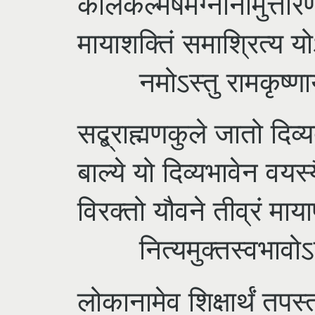
कलिकल्मषमग्नानामुत्तार
मायाशक्तिं समाश्रित्य यो
नमोऽस्तु रामकृष्णाय 
सद्ब्राह्मणकुले जातो दिव्
बाल्ये यो दिव्यभावेन वयस
विरक्तो यौवने तीव्रं माय
नित्यमुक्तस्वभावोऽप
लोकानामेव शिक्षार्थं तपस्तप