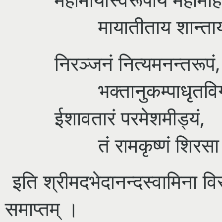
मायातीताय शान्ताय 
निरञ्जनं नित्यमनन्तरूपं,
भक्तानुकम्पाधृतविग्र
ईशावतारं परमेशमीड्यं,
तं रामकृष्णं शिरसा
इति श्रीमदभेदानन्दस्वामिना विर
समाप्तम् ।