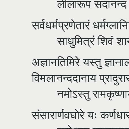
लीलारूपं सदानन्दं रा
सर्वधर्मप्रणेतारं धर्मग्ल
साधुमित्रं शिवं शान्त
अज्ञानतिमिरे यस्तु ज्ञान
विमलानन्ददानाय प्रादुरा
नमोऽस्तु रामकृष्णाय 
संसारार्णवघोरे यः कर्णध