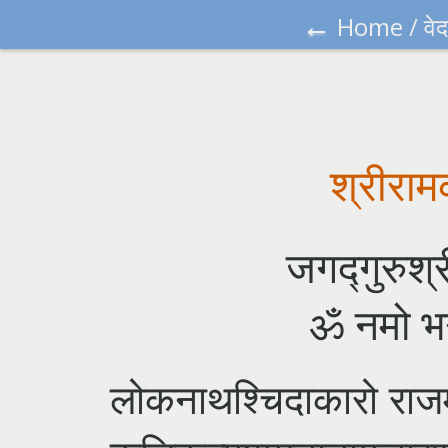
←
Home
/
वेद
श्रीरामक
जगद्गुरुश्र
ॐ नमो भग
लोकनाथश्चिदाकारो राजम