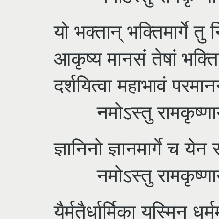
यो भक्तान् भक्तिमार्गे 
आकृष्य मानसं तेषां भक्त
दर्शयित्वा महाभावं परमा
नमोऽस्तु रामकृष्णाय 
ज्ञानिनो ज्ञानमार्गे च येन 
नमोऽस्तु रामकृष्णाय 
यैर्मतैर्धार्मिका यस्मिन् धर्म