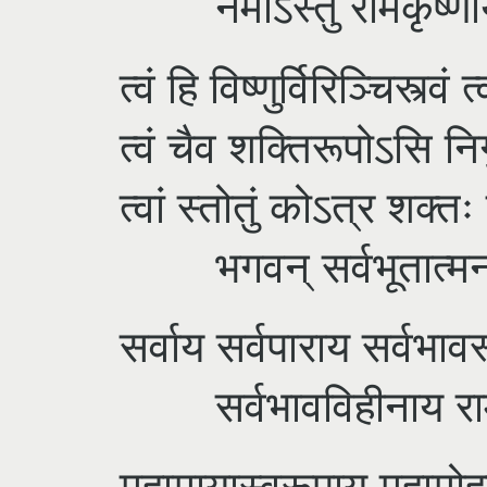
नमोऽस्तु रामकृष्णाय 
त्वं हि विष्णुर्विरिञ्चिस्त्वं
त्वं चैव शक्तिरूपोऽसि नि
त्वां स्तोतुं कोऽत्र शक्त
भगवन् सर्वभूतात्मन् 
सर्वाय सर्वपाराय सर्वभाव
सर्वभावविहीनाय राम
महामायास्वरूपाय महामोह